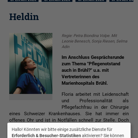
Heldin
Regie: Petra Biondina Volpe. Mit
Leonie Benesch, Sonja Riesen, Selma
Adin
Im Anschluss Gesprächsrunde
zum Thema "Pflegenotstand
auch in Brühl?" u.a. mit
Vertreterinnen des
Marienhospitals Brühl.
Floria arbeitet mit Leidenschaft
und Professionalität als
Pflegefachfrau in der Chirurgie
eines Schweizer Krankenhauses. Sie hat immer ein
offenes Ohr und ist in Notfällen schnell zur Stelle. Doch
der Alltag ist oft chaotisch. An einem Tag ihrer
Hallo! Könnten wir bitte einige zusätzliche Dienste für
Spätschicht fällt auf der überfüllten, unterbesetzten
Erforderlich & Besucher-Statistiken
aktivieren? Sie können