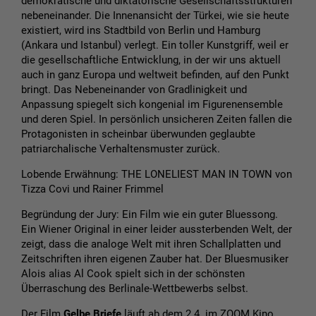
demokratische und diktatorische Gesellschaftsstrukturen
nebeneinander. Die Innenansicht der Türkei, wie sie heute
existiert, wird ins Stadtbild von Berlin und Hamburg
(Ankara und Istanbul) verlegt. Ein toller Kunstgriff, weil er
die gesellschaftliche Entwicklung, in der wir uns aktuell
auch in ganz Europa und weltweit befinden, auf den Punkt
bringt. Das Nebeneinander von Gradlinigkeit und
Anpassung spiegelt sich kongenial im Figurenensemble
und deren Spiel. In persönlich unsicheren Zeiten fallen die
Protagonisten in scheinbar überwunden geglaubte
patriarchalische Verhaltensmuster zurück.
Lobende Erwähnung: THE LONELIEST MAN IN TOWN von
Tizza Covi und Rainer Frimmel
Begründung der Jury: Ein Film wie ein guter Bluessong.
Ein Wiener Original in einer leider aussterbenden Welt, der
zeigt, dass die analoge Welt mit ihren Schallplatten und
Zeitschriften ihren eigenen Zauber hat. Der Bluesmusiker
Alois alias Al Cook spielt sich in der schönsten
Überraschung des Berlinale-Wettbewerbs selbst.
Der Film
Gelbe Briefe
läuft ab dem 2.4. im ZOOM Kino