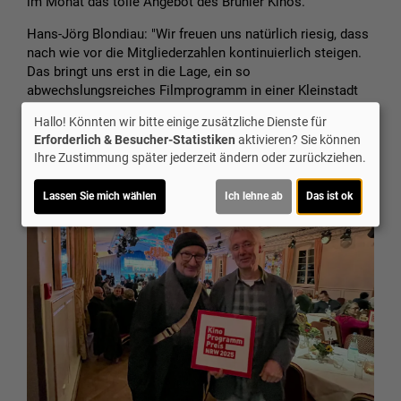
im Monat das tolle Angebot des Brühler Kinos."
Hans-Jörg Blondiau: "Wir freuen uns natürlich riesig, dass
nach wie vor die Mitgliederzahlen kontinuierlich steigen.
Das bringt uns erst in die Lage, ein so
abwechslungsreiches Filmprogramm in einer Kleinstadt
anbieten zu können. Und es ist natürlich eine riesige
Hallo! Könnten wir bitte einige zusätzliche Dienste für
Motivation, so weiter zu machen."
Erforderlich & Besucher-Statistiken
aktivieren? Sie können
Ihre Zustimmung später jederzeit ändern oder zurückziehen.
Lassen Sie mich wählen
Ich lehne ab
Das ist ok