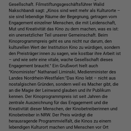
Gesellschaft. Filmstiftungsgeschäftsführer Walid
Nakschbandi sagt: „Kinos sind weit mehr als Kulturorte –
sie sind lebendige Räume der Begegnung, getragen vom
Engagement einzelner Menschen, die mit Leidenschaft,
Mut und Kreativität das Kino zu dem machen, was es ist:
ein unersetzlicher Teil unserer Gemeinschaft. Beim
Kinoprogrammpreis geht es uns nicht nur darum, den
kulturellen Wert der Institution Kino zu würdigen, sondern
den Preisträger:innen zu sagen, wie kostbar ihre Arbeit ist
– und wie sehr eine vitale, wache Gesellschaft dieses
Engagement braucht." Ein Grußwort hielt auch
"Kinominister" Nathanael Liminski, Medienminister des
Landes Nordrhein-Westfalen:"Das Kino lebt – nicht aus
nostalgischen Gründen, sondern weil es Macher gibt, die
an die Magie der Leinwand glauben und ihr Publikum
kennen. Der Kinoprogrammpreis ist seit Jahren die
zentrale Auszeichnung für das Engagement und die
Kreativität dieser Menschen, der Kinobetreiberinnen und
Kinobetreiber in NRW. Der Preis würdigt die
herausragende Programmvielfalt, die Kinos zu einem
lebendigen Kulturort machen und Menschen vor Ort