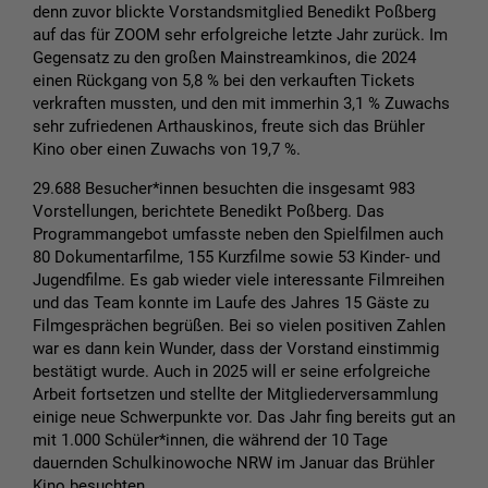
denn zuvor blickte Vorstandsmitglied Benedikt Poßberg
auf das für ZOOM sehr erfolgreiche letzte Jahr zurück. Im
Gegensatz zu den großen Mainstreamkinos, die 2024
einen Rückgang von 5,8 % bei den verkauften Tickets
verkraften mussten, und den mit immerhin 3,1 % Zuwachs
sehr zufriedenen Arthauskinos, freute sich das Brühler
Kino ober einen Zuwachs von 19,7 %.
29.688 Besucher*innen besuchten die insgesamt 983
Vorstellungen, berichtete Benedikt Poßberg. Das
Programmangebot umfasste neben den Spielfilmen auch
80 Dokumentarfilme, 155 Kurzfilme sowie 53 Kinder- und
Jugendfilme. Es gab wieder viele interessante Filmreihen
und das Team konnte im Laufe des Jahres 15 Gäste zu
Filmgesprächen begrüßen. Bei so vielen positiven Zahlen
war es dann kein Wunder, dass der Vorstand einstimmig
bestätigt wurde. Auch in 2025 will er seine erfolgreiche
Arbeit fortsetzen und stellte der Mitgliederversammlung
einige neue Schwerpunkte vor. Das Jahr fing bereits gut an
mit 1.000 Schüler*innen, die während der 10 Tage
dauernden Schulkinowoche NRW im Januar das Brühler
Kino besuchten.