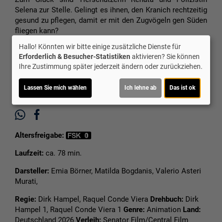
Selena zur Stelle. Gelingt es ihnen, den Kranich rechtzeitig
gesund zu pflegen, damit er mit den Zugvögeln gen Süden
fliegen kann?
Hallo! Könnten wir bitte einige zusätzliche Dienste für
Ticket-Alarm
Erforderlich & Besucher-Statistiken
aktivieren? Sie können
Ihre Zustimmung später jederzeit ändern oder zurückziehen.
Lassen Sie mich wählen
Ich lehne ab
Das ist ok
Altersfreigabe:
Laufzeit:
ca. 78 min.
Darsteller:
Emia Börner, Matilda Bogdanis, Valerio Asteri
Murati,
Regie:
Dirk Hampel, Raquel Conde Viera
Drehbuch:
Dirk
Hampel 1, Raquel Conde Viera 1
Genre:
Animation
Land:
Deutschland 2026
Verleih:
Senator Film/Central Film