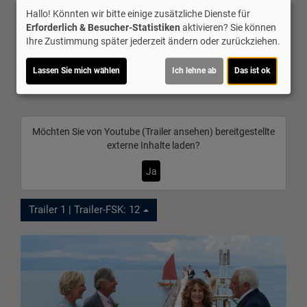
Regie:
Jean-Pierre Ameris
Drehbuch:
Jean-Pierre Ameris
Hallo! Könnten wir bitte einige zusätzliche Dienste für
Musik:
Stephane Moucha
Genre:
Komödie, Romanze
Erforderlich & Besucher-Statistiken
aktivieren? Sie können
Verleih:
Weltkino
Ihre Zustimmung später jederzeit ändern oder zurückziehen.
Inhalte zum Teil von
Lassen Sie mich wählen
Ich lehne ab
Das ist ok
© CINEPROG ...macht Lust auf Ihr Kino!
Möchten Sie von
Youtube (Trailer ansehen)
bereitgestellte
externe Inhalte laden?
Ja
Trailer 1 | Trailer-FSK: 12