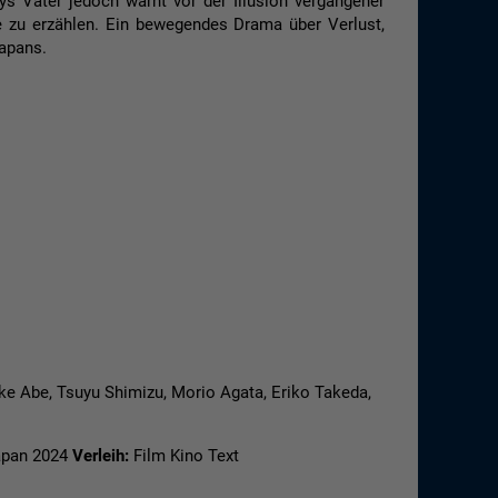
s Vater jedoch warnt vor der Illusion vergangener
 zu erzählen. Ein bewegendes Drama über Verlust,
Japans.
e Abe, Tsuyu Shimizu, Morio Agata, Eriko Takeda,
Japan 2024
Verleih:
Film Kino Text