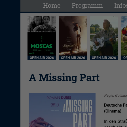
Home
Programm
Info
OPEN AIR 2026
OPEN AIR 2026
OPEN AIR 2026
OP
A Missing Part
Regie: Guilla
Deutsche Fa
(Cinema)
In den Stra