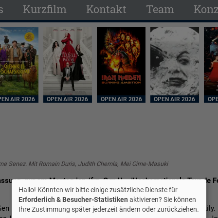
s
Kurzfilm
Kontakt
Team
Konz
EN AIR 2026
OPEN AIR 2026
OPEN AIR 2026
OPEN AIR 2026
OPE
ume Senez. Mit Romain Duris, Judith Chemla, Mei Cirne-Masuki
ssung, nur am Montag jap./frz. O.m.U. - 'Hochemotionale Tour de Fo
Hallo! Könnten wir bitte einige zusätzliche Dienste für
Erforderlich & Besucher-Statistiken
aktivieren? Sie können
ßen Tokios sucht Jay täglich nach seiner verlorenen Tochter Lily
Ihre Zustimmung später jederzeit ändern oder zurückziehen.