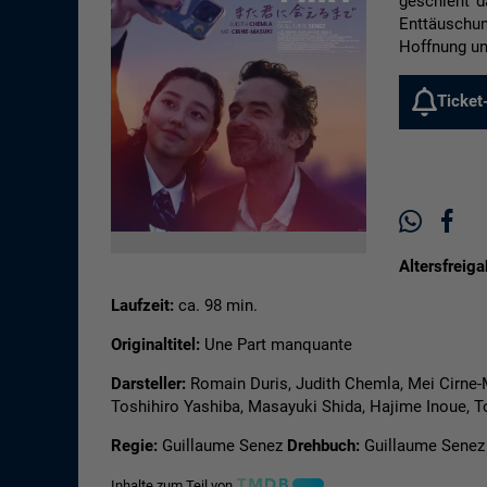
geschieht d
Enttäuschun
Hoffnung un
Ticket
Altersfreiga
Laufzeit:
ca. 98 min.
Originaltitel:
Une Part manquante
Darsteller:
Romain Duris, Judith Chemla, Mei Cirne-
Toshihiro Yashiba, Masayuki Shida, Hajime Inoue,
Regie:
Guillaume Senez
Drehbuch:
Guillaume Senez
Inhalte zum Teil von