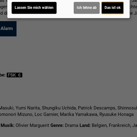
as Unfassbare: Eine Begegnung im Taxi weckt neue Hoffnung. Jay
gen. Doch diesmal scheint das Schicksal eine andere Geschichte
Lassen Sie mich wählen
Ich lehne ab
Das ist ok
d die unendliche Suche nach Familie in der fesselnden Metropole 
-Alarm
be:
Masuki, Yumi Narita, Shungiku Uchida, Patrick Descamps, Shinnosuk
 Tomonori Mizuno, Loc Garnier, Marika Yamakawa, Ryusuke Honaga
Musik:
Olivier Marguerit
Genre:
Drama
Land:
Belgien, Frankreich, 